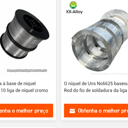
a à base de níquel
O níquel de Uns No6625 baseou
0 liga de níquel cromo
Rod do fio de soldadura da liga
enha o melhor preço
Obtenha o melhor pr