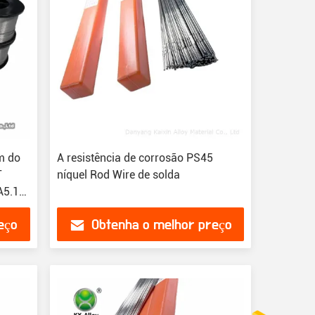
m do
A resistência de corrosão PS45
T
níquel Rod Wire de solda
A5.14:
eço
Obtenha o melhor preço