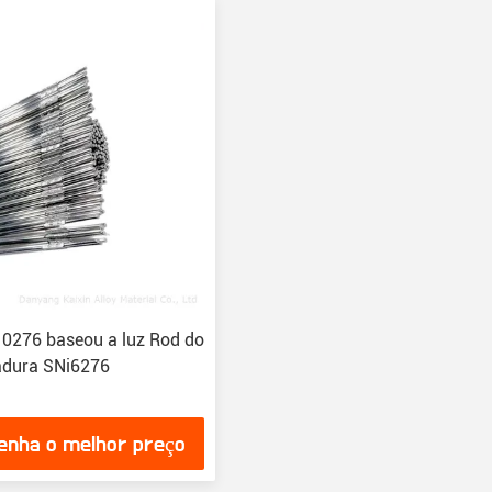
10276 baseou a luz Rod do
dadura SNi6276
enha o melhor preço