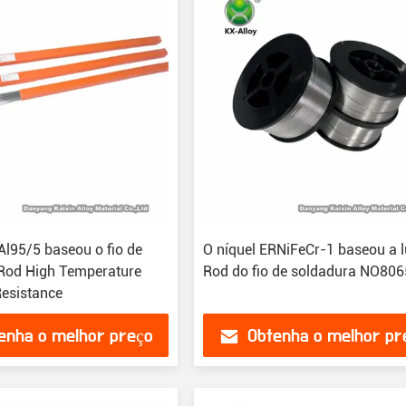
Al95/5 baseou o fio de
O níquel ERNiFeCr-1 baseou a 
Rod High Temperature
Rod do fio de soldadura NO806
Resistance
enha o melhor preço
Obtenha o melhor pr