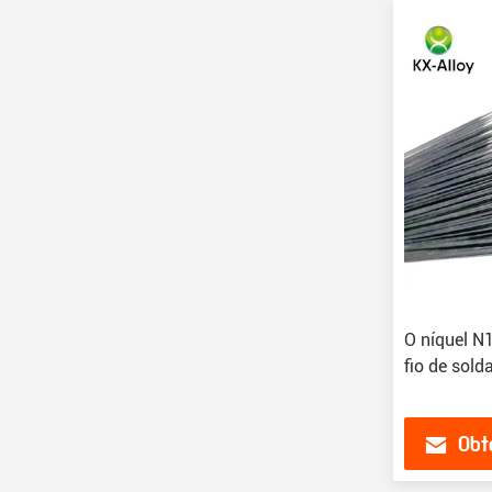
O níquel N
fio de sol
Obt