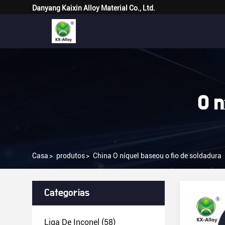
Danyang Kaixin Alloy Material Co., Ltd.
O n
Casa
>
produtos
>
China O níquel baseou o fio de soldadura
Categorias
Liga De Inconel
(58)