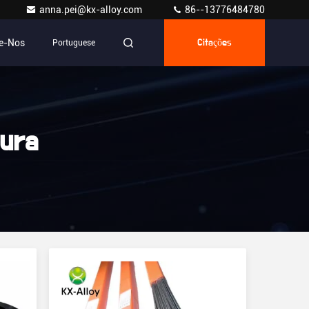
anna.pei@kx-alloy.com
86--13776484780
e-Nos
Portuguese
Citações
dura