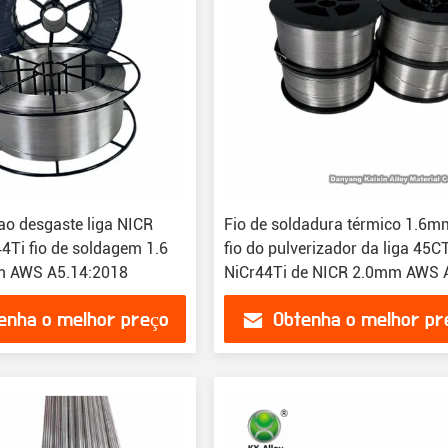
 ao desgaste liga NICR
Fio de soldadura térmico 1.6m
4Ti fio de soldagem 1.6
fio do pulverizador da liga 45C
 AWS A5.14:2018
NiCr44Ti de NICR 2.0mm AWS 
2018
enha o melhor preço
Obtenha o melhor pr