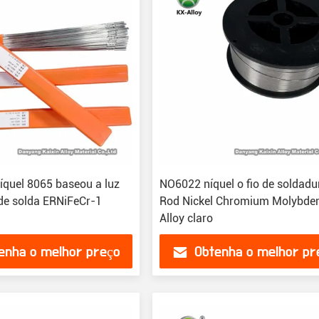
uel 8065 baseou a luz
NO6022 níquel o fio de soldadu
 de solda ERNiFeCr-1
Rod Nickel Chromium Molybd
Alloy claro
enha o melhor preço
Obtenha o melhor pr