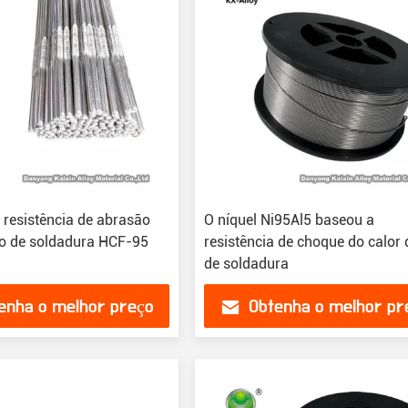
 resistência de abrasão
O níquel Ni95Al5 baseou a
io de soldadura HCF-95
resistência de choque do calor 
de soldadura
enha o melhor preço
Obtenha o melhor pr