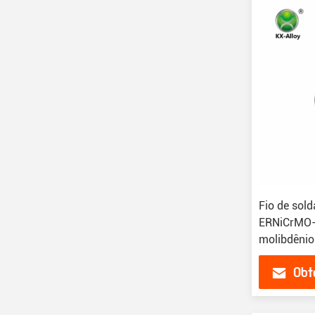
Fio de sold
ERNiCrMO-1
molibdênio
Obt