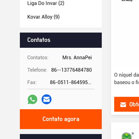
Liga Do Invar
(2)
Kovar Alloy
(9)
Contatos
Contatos:
Mrs. AnnaPei
Telefone:
86--13776484780
O níquel da
Fax:
86-0511-86459557
baseou o f
Obt
Contato agora