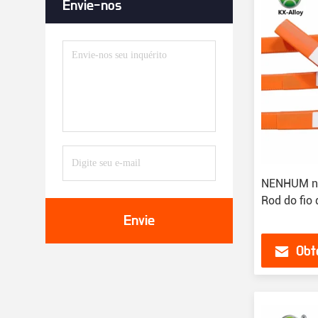
Envie-nos
NENHUM níq
Rod do fio
Envie
Obt