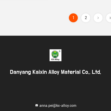
1
2
Danyang Kaixin Alloy Material Co., Ltd.
anna.pei@kx-alloy.com